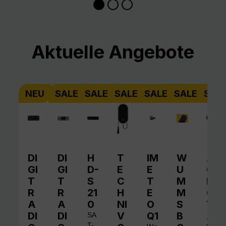
Produktgalerie überspringen
Aktuelle Angebote
NEU
SALE
SALE
SALE
SALE
SALE
SAL
DI
DI
H
T
IM
W
A
GI
GI
D-
E
E
U
QI
T
T
S
C
T
M
N
R
R
21
H
E
M
O
A
A
0
NI
O
S
V
DI
DI
V
Q1
B
A
SA
T-