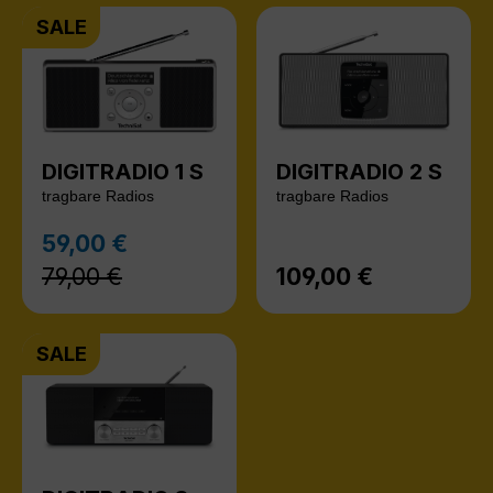
SALE
DIGITRADIO 1 S
DIGITRADIO 2 S
tragbare Radios
tragbare Radios
Regulärer Preis:
59,00 €
Verkaufspreis:
79,00 €
109,00 €
Regulärer Preis:
SALE