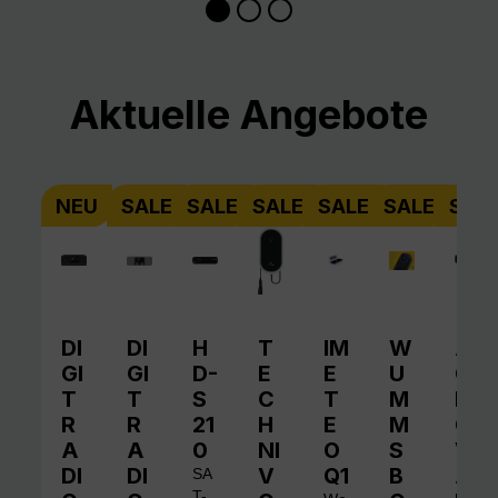
Produktgalerie überspringen
Aktuelle Angebote
NEU
SALE
SALE
SALE
SALE
SALE
SAL
DI
DI
H
T
IM
W
A
GI
GI
D-
E
E
U
QI
T
T
S
C
T
M
N
R
R
21
H
E
M
O
A
A
0
NI
O
S
V
DI
DI
V
Q1
B
A
SA
T-