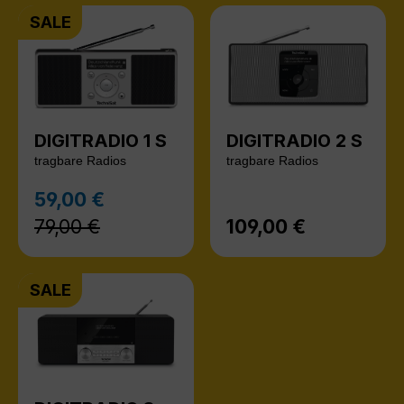
SALE
DIGITRADIO 1 S
DIGITRADIO 2 S
tragbare Radios
tragbare Radios
Regulärer Preis:
59,00 €
Verkaufspreis:
79,00 €
109,00 €
Regulärer Preis:
SALE