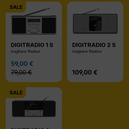
SALE
DIGITRADIO 1 S
DIGITRADIO 2 S
tragbare Radios
tragbare Radios
Regulärer Preis:
59,00 €
Verkaufspreis:
79,00 €
109,00 €
Regulärer Preis:
SALE