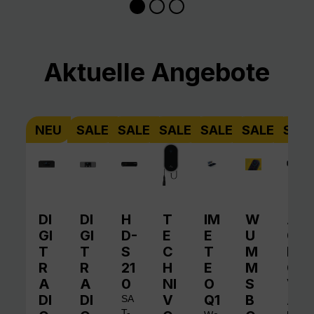
Produktgalerie überspringen
Aktuelle Angebote
NEU
SALE
SALE
SALE
SALE
SALE
SAL
DI
DI
H
T
IM
W
A
GI
GI
D-
E
E
U
QI
T
T
S
C
T
M
N
R
R
21
H
E
M
O
A
A
0
NI
O
S
V
DI
DI
V
Q1
B
A
SA
T-