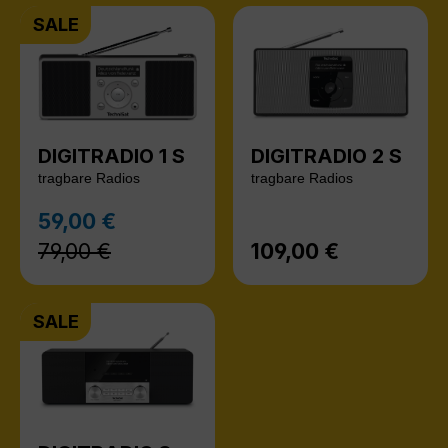
SALE
DIGITRADIO 1 S
DIGITRADIO 2 S
tragbare Radios
tragbare Radios
Regulärer Preis:
59,00 €
Verkaufspreis:
79,00 €
109,00 €
Regulärer Preis:
SALE