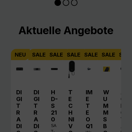
Produktgalerie überspringen
Aktuelle Angebote
NEU
SALE
SALE
SALE
SALE
SALE
SAL
DI
DI
H
T
IM
W
A
GI
GI
D-
E
E
U
QI
T
T
S
C
T
M
N
R
R
21
H
E
M
O
A
A
0
NI
O
S
V
DI
DI
V
Q1
B
A
SA
T-