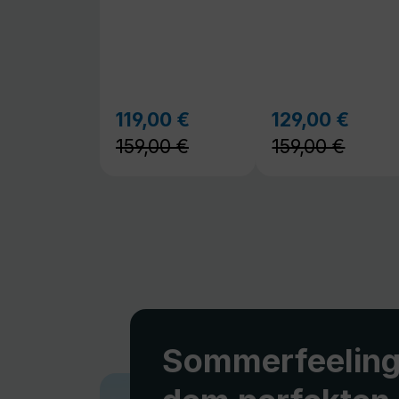
159,00 €
159,00 €
Sommerfeeling
dem perfekten
Sound
Warme Tage, gute Musik und ent
Stunden im Freien. Unsere mobil