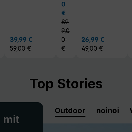
59,00 €
€
49,00 €
Top Stories
Outdoor
noinoi
 mit
spannte
en portablen