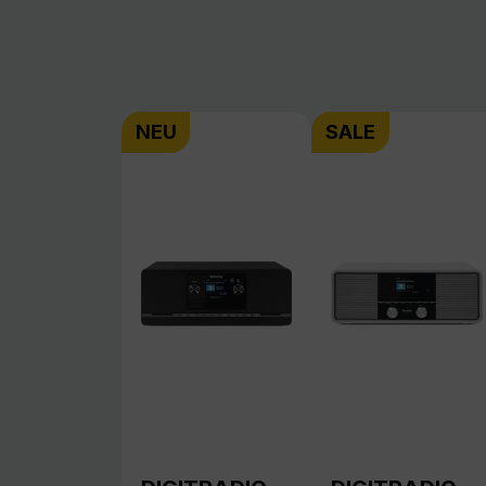
DIGITRADIO
DIGITRADIO
320
330
DAB+ Radios
DAB+ Radios