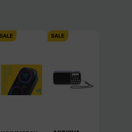
AQINOVA
WUMMSBOX
Digital 1
Bluetooth-
tragbare Radios
Lautsprecher