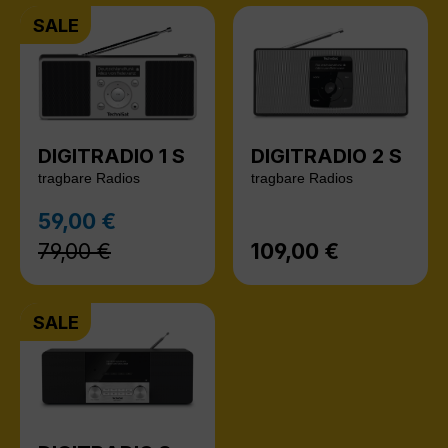
SALE
DIGITRADIO 1 S
DIGITRADIO 2 S
tragbare Radios
tragbare Radios
Regulärer Preis:
59,00 €
Verkaufspreis:
79,00 €
109,00 €
Regulärer Preis:
SALE