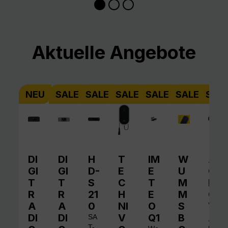
Produktgalerie überspringen
Aktuelle Angebote
NEU
SALE
SALE
SALE
SALE
SALE
SAL
DI
DI
H
T
IM
W
A
GI
GI
D-
E
E
U
QI
T
T
S
C
T
M
N
R
R
21
H
E
M
O
A
A
0
NI
O
S
V
DI
DI
V
Q1
B
A
SA
T-