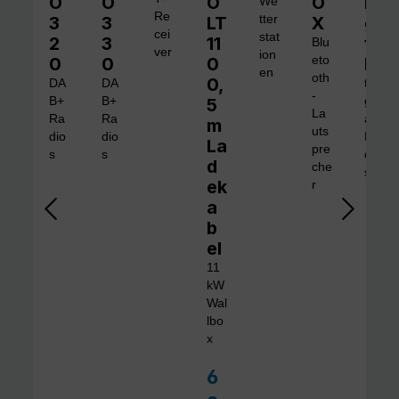
O
O
O
O
Di
We
Re
3
3
LT
tter
X
gi
cei
stat
2
3
11
ta
Blu
ver
ion
0
0
0
eto
l 1
en
oth
0,
DA
DA
tra
-
B+
B+
5
gb
La
Ra
Ra
are
m
uts
dio
dio
Ra
La
pre
s
s
dio
d
che
s
ek
r
a
b
el
11
kW
Wal
lbo
x
6
Verkaufspreis: