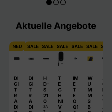
Produktgalerie überspringen
Aktuelle Angebote
NEU
SALE
SALE
SALE
SALE
SALE
SAL
DI
DI
H
T
IM
W
A
GI
GI
D-
E
E
U
QI
T
T
S
C
T
M
N
R
R
21
H
E
M
O
A
A
0
NI
O
S
V
DI
DI
V
Q1
B
A
SA
T-