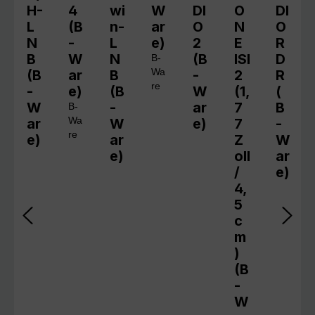
H-
4
wi
W
DI
O
DI
L
(B
n-
ar
O
N
O
N
-
L
e)
2
E
R
B
W
N
(B
ISI
D
B-
(B
ar
B
Wa
-
2
R
re
-
e)
(B
W
(1,
(
W
-
ar
7
B
B-
ar
Wa
W
e)
7
-
re
e)
ar
Z
W
e)
oll
ar
/
e)
4,
5
c
m
)
(B
-
W