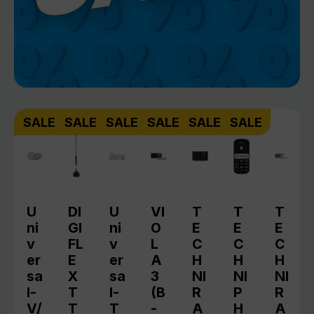
Produktgalerie überspringen
SALE
SALE
SALE
SALE
SALE
SALE
U
DI
U
VI
T
T
T
ni
GI
ni
O
E
E
E
v
FL
v
L
C
C
C
er
E
er
A
H
H
H
sa
X
sa
3
NI
NI
NI
l-
T
l-
(B
R
P
R
V/
T
T
-
A
H
A