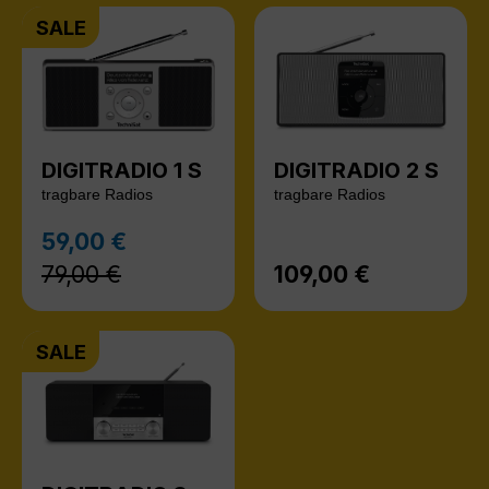
SALE
DIGITRADIO 1 S
DIGITRADIO 2 S
tragbare Radios
tragbare Radios
Regulärer Preis:
59,00 €
Verkaufspreis:
79,00 €
109,00 €
Regulärer Preis:
SALE