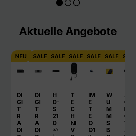
Produktgalerie überspringen
Aktuelle Angebote
NEU
SALE
SALE
SALE
SALE
SALE
SAL
DI
DI
H
T
IM
W
A
GI
GI
D-
E
E
U
QI
T
T
S
C
T
M
N
R
R
21
H
E
M
O
A
A
0
NI
O
S
V
DI
DI
V
Q1
B
A
SA
T-