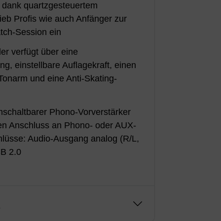
t dank quartzgesteuertem
ieb Profis wie auch Anfänger zur
tch-Session ein
ler verfügt über eine
g, einstellbare Auflagekraft, einen
Tonarm und eine Anti-Skating-
mschaltbarer Phono-Vorverstärker
hen Anschluss an Phono- oder AUX-
hlüsse: Audio-Ausgang analog (R/L,
SB 2.0
g