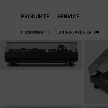
m Hauptinhalt springen
Zur Suche springen
Zur Hauptnavigation springen
PRODUKTE
SERVICE
Plattenspieler
TECHNIPLAYER LP 300
Bildergalerie überspringen