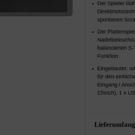
Der Spieler läd
Direktmotorantr
spontanen Scra
Der Plattenspie
Nadelbeleuchtun
balancierten S-
Funktion
Eingebauter, u
für den einfac
Eingang / Ansc
Chinch), 1 x U
Lieferumfan