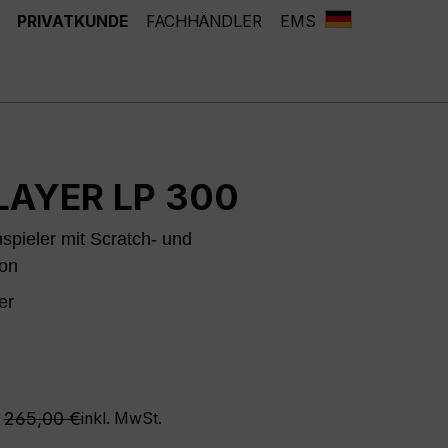
PRIVATKUNDE
FACHHÄNDLER
EMS
LAYER LP 300
spieler mit Scratch- und
ion
er
Regulärer Preis:
265,00 €
inkl. MwSt.