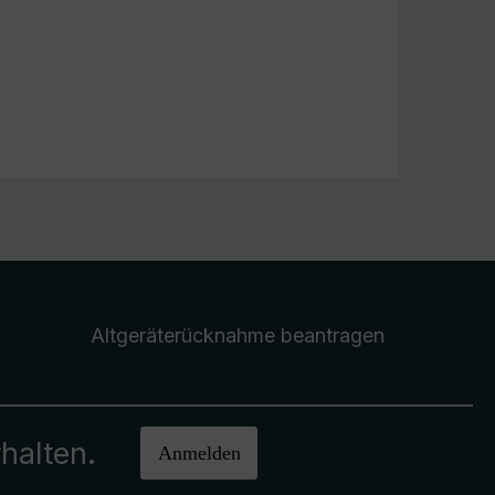
Altgeräterücknahme
beantragen
halten.
Anmelden