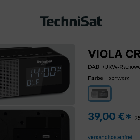
VIOLA CR
DAB+/UKW-Radioweck
Farbe
schwarz
schwarz
(Diese Option ist zur
39,00 €*
Re
7
versandkostenfrei