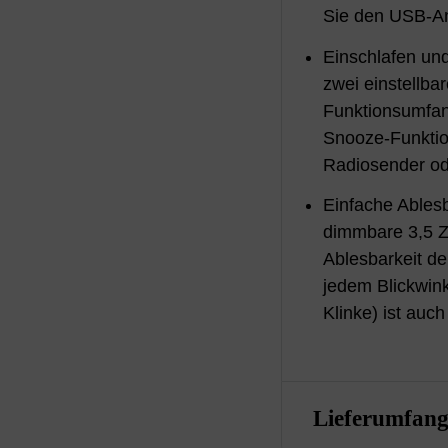
Sie den USB-An
Einschlafen un
zwei einstellba
Funktionsumfan
Snooze-Funktio
Radiosender od
Einfache Ablesb
dimmbare 3,5 Zo
Ablesbarkeit d
jedem Blickwin
Klinke) ist auc
Lieferumfan