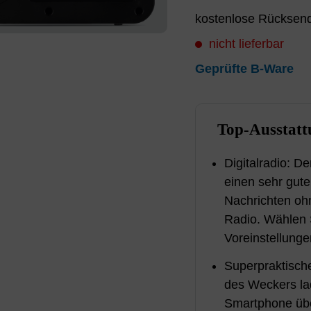
kostenlose Rücksend
nicht lieferbar
Geprüfte B-Ware
Top-Ausstatt
Digitalradio: D
einen sehr gut
Nachrichten o
Radio. Wählen S
Voreinstellunge
Superpraktische
des Weckers la
Smartphone übe