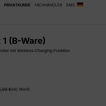
PRIVATKUNDE
FACHHÄNDLER
EMS
 1 (B-Ware)
er mit Wireless-Charging-Funktion
zeit nicht verfügbar.)
gulärer Preis:
5,00 €
inkl. MwSt.