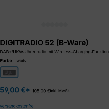
DIGITRADIO 52 (B-Ware)
DAB+/UKW-Uhrenradio mit Wireless-Charging-Funktion
Farbe
weiß
weiß
(Diese Option ist zurzeit nicht verfügbar.)
59,00 €*
Regulärer Preis:
105,00 €
inkl. MwSt.
versandkostenfrei