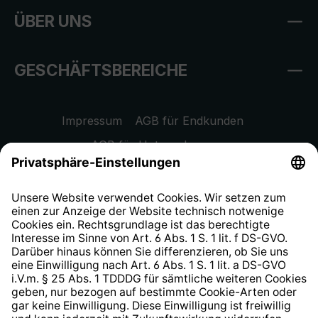
ÜBER UNS
GESCHÄFTSBEREICHE
Impressum
AGB für Endkunden
AGB für Unternehmen
Datenschutzhinweis
EU Data Act
Widerrufsrecht
Hinweisgeberschutzsystem
Barrierefreiheit