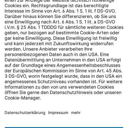
Hinweisgeberschutzsystem
Barrierefreiheit
* Alle Preise inkl. gesetzl. Mehrwertsteuer zzgl.
Versandkosten
und ggf. Nachnahmegebühren, wenn nicht
anders angegeben.