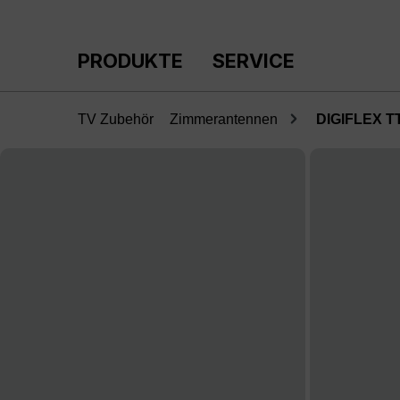
m Hauptinhalt springen
Zur Suche springen
Zur Hauptnavigation springen
PRODUKTE
SERVICE
TV Zubehör
Zimmerantennen
DIGIFLEX T
Bildergalerie überspringen