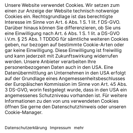
Widerrufsrecht
Hinweisgeberschutzsystem
Barrierefreiheit
* Alle Preise inkl. gesetzl. Mehrwertsteuer zzgl.
Versandkosten
und ggf. Nachnahmegebühren, wenn nicht
anders angegeben.