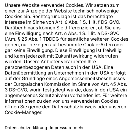
Widerrufsrecht
Hinweisgeberschutzsystem
Barrierefreiheit
* Alle Preise inkl. gesetzl. Mehrwertsteuer zzgl.
Versandkosten
und ggf. Nachnahmegebühren, wenn nicht
anders angegeben.