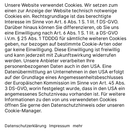
Widerrufsrecht
Hinweisgeberschutzsystem
Barrierefreiheit
* Alle Preise inkl. gesetzl. Mehrwertsteuer zzgl.
Versandkosten
und ggf. Nachnahmegebühren, wenn nicht
anders angegeben.