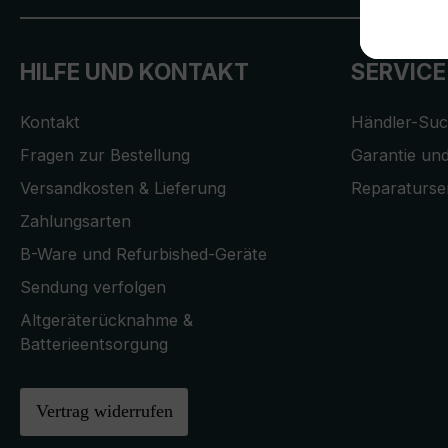
HILFE UND KONTAKT
SERVICE
Kontakt
Händler-Su
Fragen zur Bestellung
Garantie und
Versandkosten & Lieferung
Reparaturse
Zahlungsarten
B-Ware und Refurbished-Geräte
Sendung verfolgen
Altgeräterücknahme &
Batterieentsorgung
Vertrag widerrufen