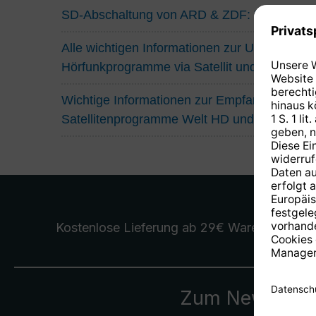
SD-Abschaltung von ARD & ZDF: Das müsse
Alle wichtigen Informationen zur Umstellung
Hörfunkprogramme via Satellit und Kabel
Wichtige Informationen zur Empfangssituatio
Satellitenprogramme Welt HD und Eurosport
Kostenlose Lieferung
ab 29€ Warenwert
Zum Newslette