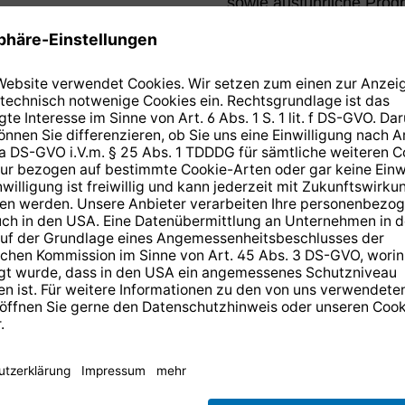
sowie ausführliche Prog
n Sie wissen
 der ARD-
n der
 HD
14 Tage kostenlose
Rücksendung
.
r anmelden und
10,-€ Gutschein
er