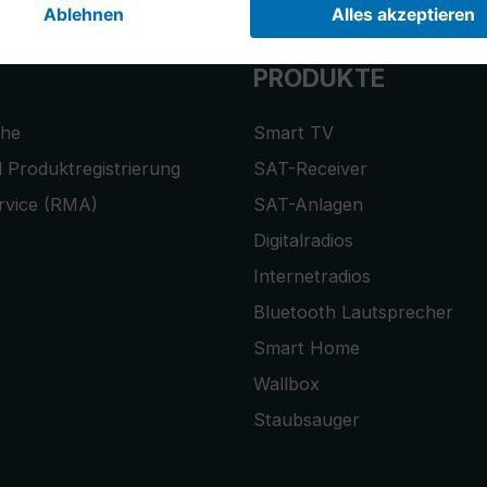
PRODUKTE
che
Smart TV
 Produktregistrierung
SAT-Receiver
rvice (RMA)
SAT-Anlagen
Digitalradios
Internetradios
Bluetooth Lautsprecher
Smart Home
Wallbox
Staubsauger