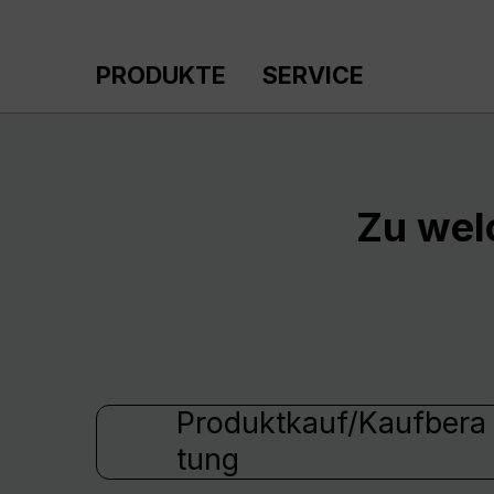
m Hauptinhalt springen
Zur Suche springen
Zur Hauptnavigation springen
PRODUKTE
SERVICE
Zu wel
Produktkauf/Kaufbera
tung