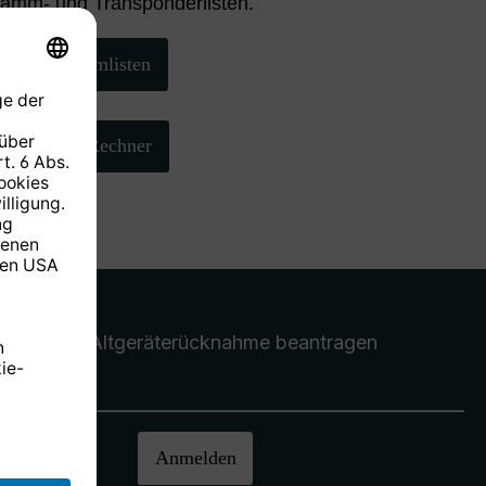
ramm- und Transponderlisten.
Programmlisten
AZ/EL-Rechner
Altgeräterücknahme
beantragen
halten.
Anmelden