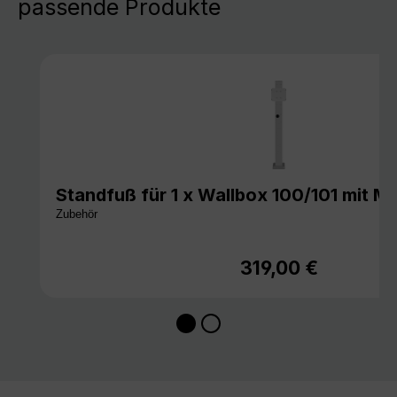
passende Produkte
Standfuß für 1 x Wallbox 100/101 mit M
Zubehör
319,00 €
Regulärer Preis: