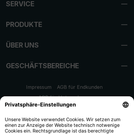
SERVICE
PRODUKTE
ÜBER UNS
GESCHÄFTSBEREICHE
Impressum
AGB für Endkunden
AGB für Unternehmen
Datenschutzhinweis
EU Data Act
Widerrufsrecht
Hinweisgeberschutzsystem