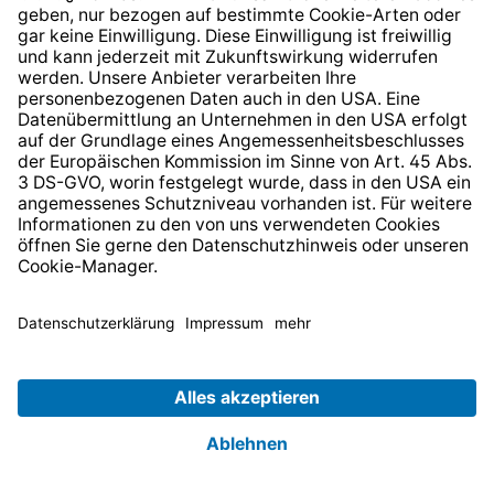
anderen äußeren Einflüssen ausgesetzt, nicht
nur reinem Regenwasser. Denn auch Staub oder
gar unbefugter Umgang können zur Minderung
der Ladeleistung oder zur Beschädigung der
Wallbox führen. Daher verfügt die TECHNIVOLT
101 über die Schutzklasse IP54. Das bedeutet,
dass sie gut gegen Staub, nicht erwünschte
Berührungen sowie gegen Spritzwasser
geschützt ist. Diese Schutzklasse ist besonders
wichtig, da sonst für besseren Wetterschutz
gesorgt werden muss, was wiederum
Zusatzkosten verursacht. Bei der TECHNIVOLT
101 ist der Wetterschutz inklusive.