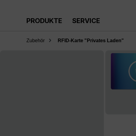
m Hauptinhalt springen
Zur Suche springen
Zur Hauptnavigation springen
PRODUKTE
SERVICE
Zubehör
RFID-Karte "Privates Laden"
Bildergalerie überspringen