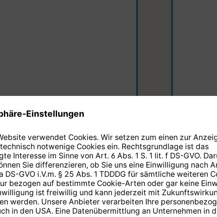
beige
(Diese Option ist zur