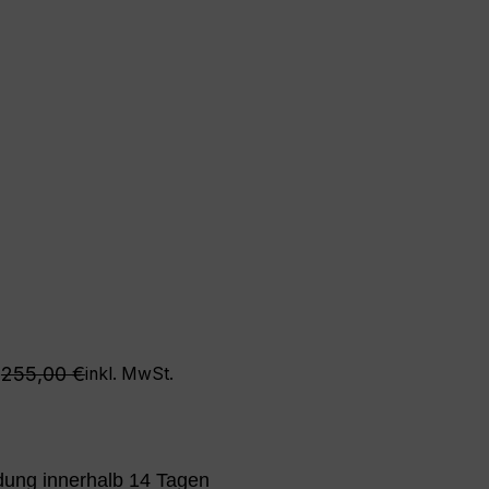
Regulärer Preis:
255,00 €
inkl. MwSt.
ung innerhalb 14 Tagen