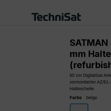
SATMAN 8
mm Halte
(refurbis
85 cm DigitalSat-An
vormontierter AZ/EL
Halteschelle
Farbe
beige