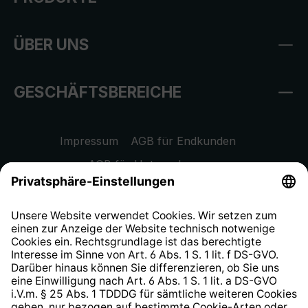
ÜBER UNS
GESCHÄFTSBEREICHE
Impressum
AGB für Endkunden
AGB für Unternehmen
Datenschutzhinweis
EU Data Act
Widerrufsrecht
Hinweisgeberschutzsystem
Barrierefreiheit