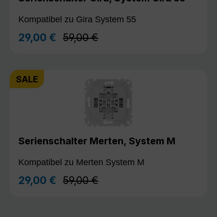
Kompatibel zu Gira System 55
Regulärer Preis:
29,00 €
59,00 €
Verkaufspreis:
SALE
Serienschalter Merten, System M
Kompatibel zu Merten System M
Regulärer Preis:
29,00 €
59,00 €
Verkaufspreis: