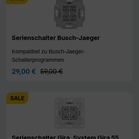
Serienschalter Busch-Jaeger
Kompatibel zu Busch-Jaeger-
Schalterprogrammen
Regulärer Preis:
29,00 €
59,00 €
Verkaufspreis:
SALE
Serienschalter Gira, System Gira 55