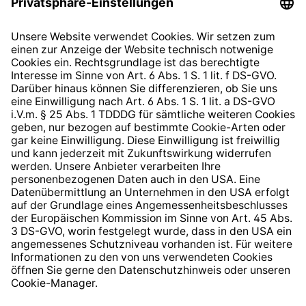
Datenschutzhinweis
EU Data Act
Widerrufsrecht
Hinweisgeberschutzsystem
Barrierefreiheit
* Alle Preise inkl. gesetzl. Mehrwertsteuer zzgl.
Versandkosten
und ggf. Nachnahmegebühren, wenn nicht