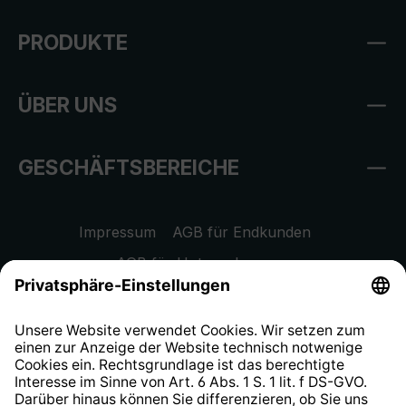
PRODUKTE
ÜBER UNS
GESCHÄFTSBEREICHE
Impressum
AGB für Endkunden
AGB für Unternehmen
Datenschutzhinweis
EU Data Act
Widerrufsrecht
Hinweisgeberschutzsystem
Barrierefreiheit