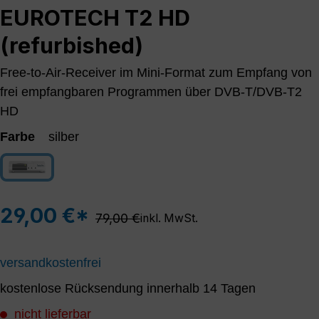
EUROTECH T2 HD
(refurbished)
Free-to-Air-Receiver im Mini-Format zum Empfang von
frei empfangbaren Programmen über DVB-T/DVB-T2
HD
Farbe
silber
silber
(Diese Option ist zurzeit nicht verfügbar.)
29,00 €*
Regulärer Preis:
79,00 €
inkl. MwSt.
versandkostenfrei
kostenlose Rücksendung innerhalb 14 Tagen
nicht lieferbar