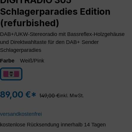
Schlagerparadies Edition
(refurbished)
DAB+/UKW-Stereoradio mit Bassreflex-Holzgehäuse
und Direktwahltaste für den DAB+ Sender
Schlagerparadies
Farbe
Weiß/Pink
Weiß/Pink
89,00 €*
Regulärer Preis:
149,00 €
inkl. MwSt.
versandkostenfrei
kostenlose Rücksendung innerhalb 14 Tagen