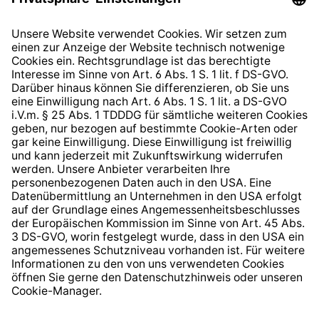
Datenschutzhinweis
EU Data Act
Widerrufsrecht
Hinweisgeberschutzsystem
Barrierefreiheit
* Alle Preise inkl. gesetzl. Mehrwertsteuer zzgl.
Versandkosten
und ggf. Nachnahmegebühren, wenn nicht