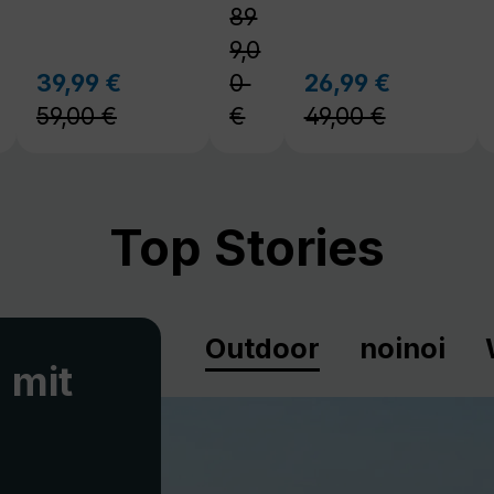
59,00 €
€
49,00 €
Top Stories
Outdoor
noinoi
 mit
spannte
en portablen