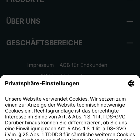
ÜBER UNS
GESCHÄFTSBEREICHE
Impressum
AGB für Endkunden
AGB für Unternehmen
Datenschutzhinweis
EU Data Act
Widerrufsrecht
Hinweisgeberschutzsystem
Barrierefreiheit