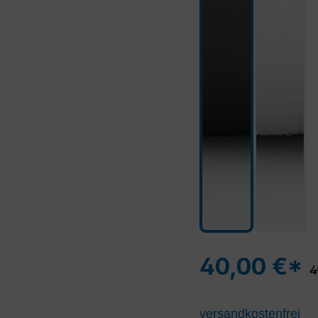
40,00 €*
R
4
versandkostenfrei