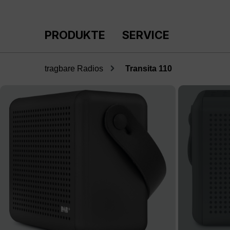
m Hauptinhalt springen
Zur Suche springen
Zur Hauptnavigation springen
PRODUKTE
SERVICE
tragbare Radios
Transita 110
Bildergalerie überspringen