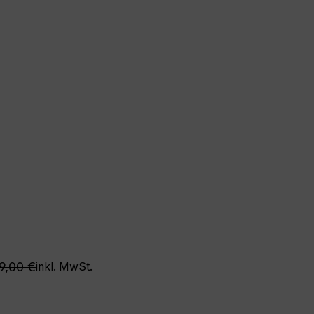
egulärer Preis:
9,00 €
inkl. MwSt.