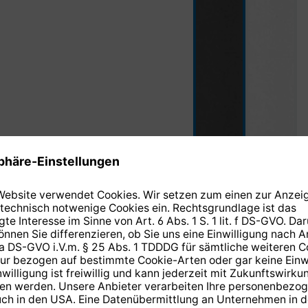
anthrazit
weiß