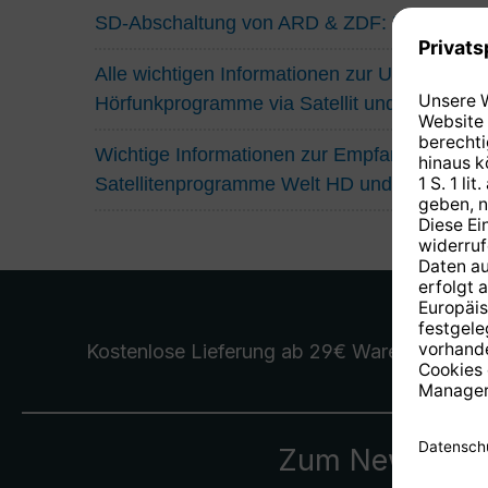
SD-Abschaltung von ARD & ZDF: Das müsse
Alle wichtigen Informationen zur Umstellung
Hörfunkprogramme via Satellit und Kabel
Wichtige Informationen zur Empfangssituatio
Satellitenprogramme Welt HD und Eurosport
Kostenlose Lieferung
ab 29€ Warenwert
Zum Newslette