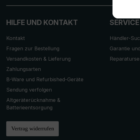
HILFE UND KONTAKT
SERVICE
Kontakt
Händler-Su
Fragen zur Bestellung
Garantie und
Versandkosten & Lieferung
Reparaturse
Zahlungsarten
B-Ware und Refurbished-Geräte
Sendung verfolgen
Altgeräterücknahme &
Batterieentsorgung
Vertrag widerrufen