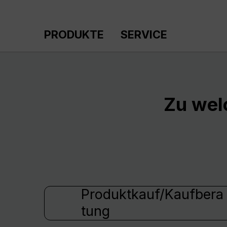
m Hauptinhalt springen
Zur Suche springen
Zur Hauptnavigation springen
PRODUKTE
SERVICE
Zu wel
Produktkauf/Kaufbera
tung