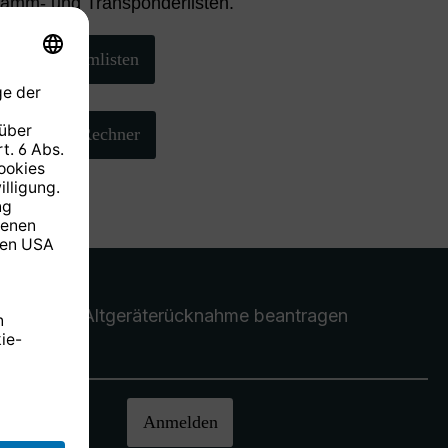
ramm- und Transponderlisten.
Programmlisten
AZ/EL-Rechner
Altgeräterücknahme
beantragen
halten.
Anmelden