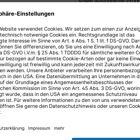
sowie ausführliche Prog
n Sie wissen
 der ARD-
n der
 HD
14 Tage kostenlose
Rücksendung
.
r anmelden und
10,-€ Gutschein
er