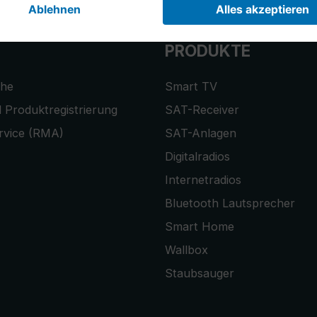
PRODUKTE
che
Smart TV
 Produktregistrierung
SAT-Receiver
rvice (RMA)
SAT-Anlagen
Digitalradios
Internetradios
Bluetooth Lautsprecher
Smart Home
Wallbox
Staubsauger