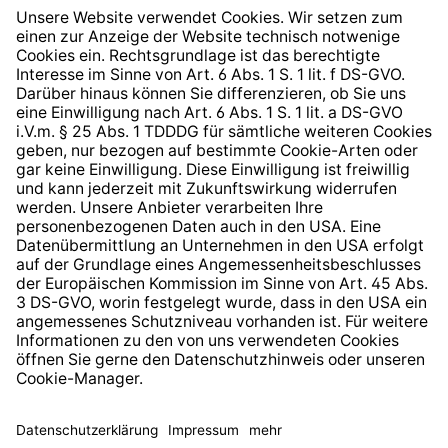
Widerrufsrecht
Hinweisgeberschutzsystem
Barrierefreiheit
* Alle Preise inkl. gesetzl. Mehrwertsteuer zzgl.
Versandkosten
und ggf. Nachnahmegebühren, wenn nicht
anders angegeben.