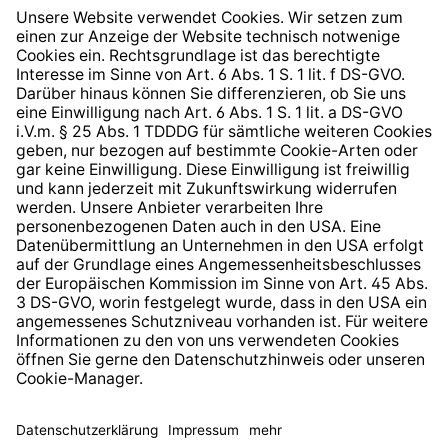
Widerrufsrecht
Hinweisgeberschutzsystem
Barrierefreiheit
* Alle Preise inkl. gesetzl. Mehrwertsteuer zzgl.
Versandkosten
und ggf. Nachnahmegebühren, wenn nicht
anders angegeben.