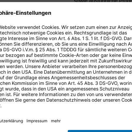
sowie ausführliche Prog
n Sie wissen
 der ARD-
n der
 HD
14 Tage kostenlose
Rücksendung
.
r anmelden und
10,-€ Gutschein
er