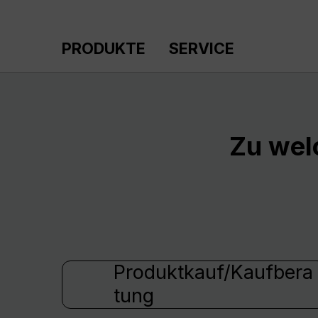
m Hauptinhalt springen
Zur Suche springen
Zur Hauptnavigation springen
PRODUKTE
SERVICE
Zu wel
Produktkauf/Kaufbera
tung