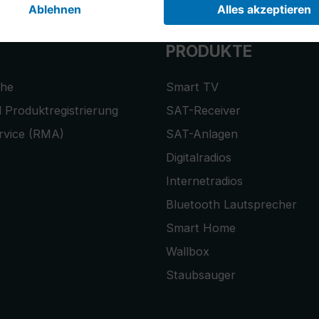
PRODUKTE
che
Smart TV
 Produktregistrierung
SAT-Receiver
rvice (RMA)
SAT-Anlagen
Digitalradios
Internetradios
Bluetooth Lautsprecher
Smart Home
Wallbox
Staubsauger