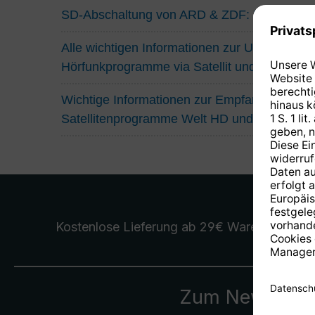
SD-Abschaltung von ARD & ZDF: Das müsse
Alle wichtigen Informationen zur Umstellung
Hörfunkprogramme via Satellit und Kabel
Wichtige Informationen zur Empfangssituatio
Satellitenprogramme Welt HD und Eurosport
Kostenlose Lieferung
ab 29€ Warenwert
Zum Newslette