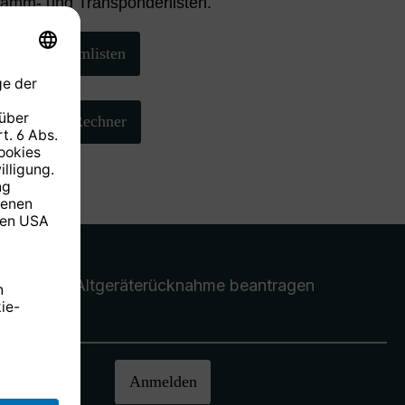
ramm- und Transponderlisten.
Programmlisten
AZ/EL-Rechner
Altgeräterücknahme
beantragen
halten.
Anmelden