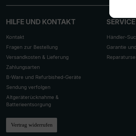
HILFE UND KONTAKT
SERVICE
Kontakt
Händler-Su
Fragen zur Bestellung
Garantie und
Versandkosten & Lieferung
Reparaturse
Zahlungsarten
B-Ware und Refurbished-Geräte
Sendung verfolgen
Altgeräterücknahme &
Batterieentsorgung
Vertrag widerrufen