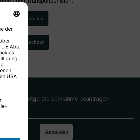
ramm- und Transponderlisten.
Programmlisten
AZ/EL-Rechner
Altgeräterücknahme
beantragen
halten.
Anmelden