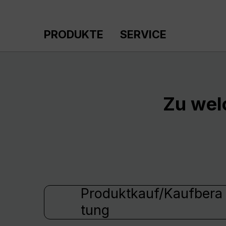
m Hauptinhalt springen
Zur Suche springen
Zur Hauptnavigation springen
PRODUKTE
SERVICE
Zu wel
Produktkauf/Kaufbera
tung