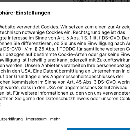
sowie ausführliche Prog
n Sie wissen
 der ARD-
n der
 HD
14 Tage kostenlose
Rücksendung
.
r anmelden und
10,-€ Gutschein
er