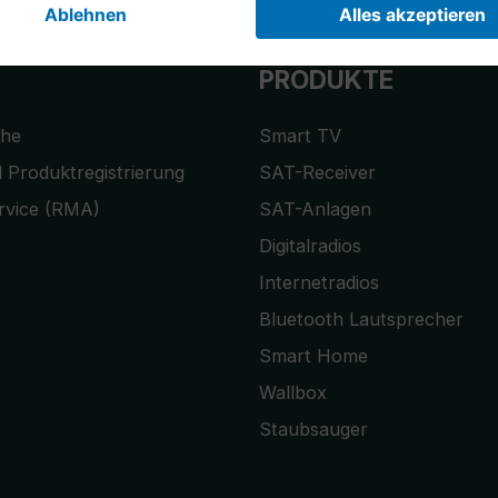
PRODUKTE
che
Smart TV
 Produktregistrierung
SAT-Receiver
rvice (RMA)
SAT-Anlagen
Digitalradios
Internetradios
Bluetooth Lautsprecher
Smart Home
Wallbox
Staubsauger