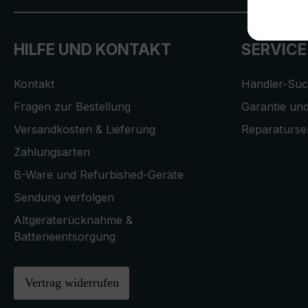
HILFE UND KONTAKT
SERVICE
Kontakt
Händler-Su
Fragen zur Bestellung
Garantie und
Versandkosten & Lieferung
Reparaturse
Zahlungsarten
B-Ware und Refurbished-Geräte
Sendung verfolgen
Altgeräterücknahme &
Batterieentsorgung
Vertrag widerrufen