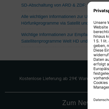
SD-Abschaltung von ARD & ZDF: Das müsse
Alle wichtigen Informationen zur Umstellung
Hörfunkprogramme via Satellit und Kabel
Wichtige Informationen zur Empfangssituatio
Satellitenprogramme Welt HD und Eurosport
Kostenlose Lieferung
ab 29€ Warenwert
Zum Newslette