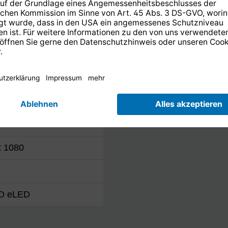
 / 170° H
x 1080
HD eLED