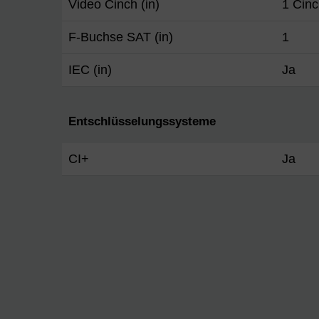
Video Cinch (in)
1 Cin
F-Buchse SAT (in)
1
IEC (in)
Ja
Entschlüsselungssysteme
CI+
Ja