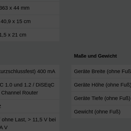
 363 x 44 mm
 40,9 x 15 cm
1,5 x 21 cm
Maße und Gewicht
urzschlussfest) 400 mA
Geräte Breite (ohne Fuß
C 1.0 und 1.2 / DiSEqC
Geräte Höhe (ohne Fuß
t Channel Router
Geräte Tiefe (ohne Fuß)
z
Gewicht (ohne Fuß)
 ohne Last, > 11,5 V bei
A V