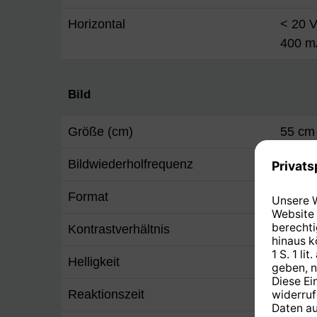
Horizontal
< 20 V
400 m
Bild
Größe (cm)
55 cm
Bildwiederholfrequenz
50 Hz
Format
16:9
Kontrastverhältnis
1.000:
Helligkeit
250 c
Reaktionszeit
5 ms