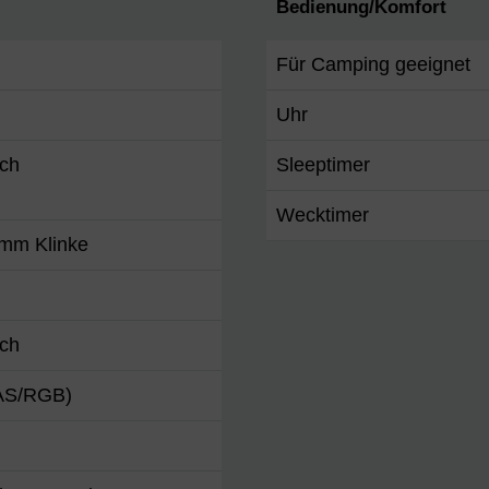
Bedienung/Komfort
Für Camping geeignet
Uhr
nch
Sleeptimer
Wecktimer
5mm Klinke
nch
AS/RGB)