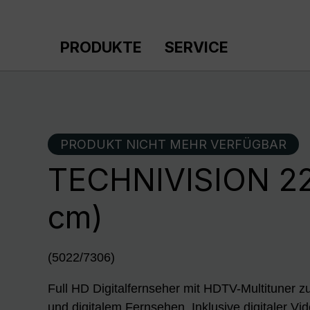
m Hauptinhalt springen
Zur Suche springen
Zur Hauptnavigation springen
PRODUKTE
SERVICE
PRODUKT NICHT MEHR VERFÜGBAR
TECHNIVISION 22
cm)
(5022/7306)
Full HD Digitalfernseher mit HDTV-Multituner
und digitalem Fernsehen. Inklusive digitaler V