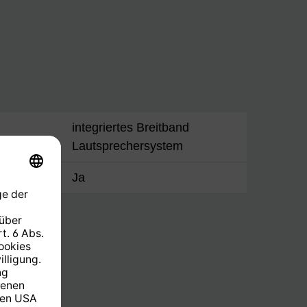
integriertes Breitband
Lautsprechersystem
eam out
Ja