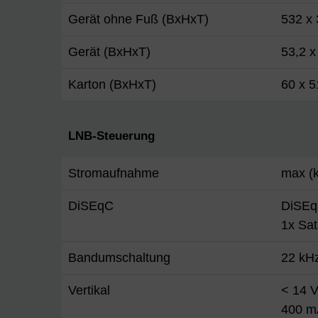
Gerät ohne Fuß (BxHxT)
532 x
Gerät (BxHxT)
53,2 x
Karton (BxHxT)
60 x 5
LNB-Steuerung
Stromaufnahme
max (k
DiSEqC
DiSEq
1x Sa
Bandumschaltung
22 kH
Vertikal
< 14 V
400 m