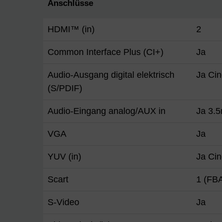
Anschlüsse
HDMI™ (in)
2
Common Interface Plus (CI+)
Ja
Audio-Ausgang digital elektrisch
Ja Ci
(S/PDIF)
Audio-Eingang analog/AUX in
Ja 3.
VGA
Ja
YUV (in)
Ja Ci
Scart
1 (FB
S-Video
Ja