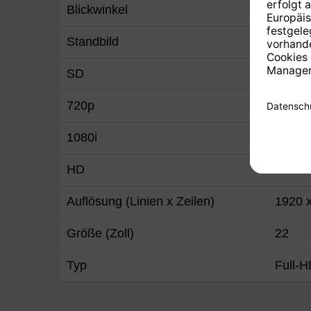
Blickwinkel
160° V
Standbild
Ja
SD
Ja
720p
Ja
1080i
Ja
HD
Ja
Auflösung (Linien x Zeilen)
1920 
Größe (Zoll)
22
Typ
Full-