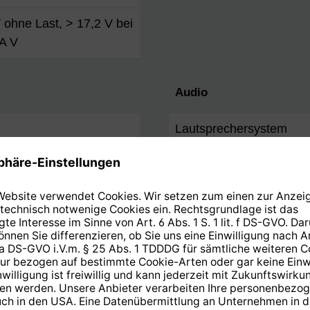
 ohne Last, > 17,2 V bei
A V
Audio
Lautsprechersystem
AC3 Dolby Digital bitstr
1
d/m²