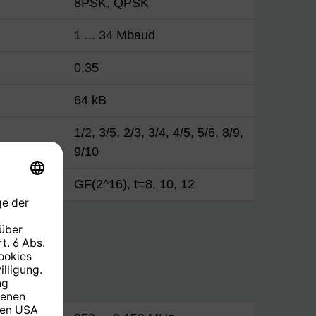
8PSK, QPSK
1 ... 34 Mbaud
0,35
64 kB
1/2, 3/5, 2/3, 3/4, 4/5, 5/6, 8/9,
9/10
GF(2^16), t=8, 10, 12
chalter