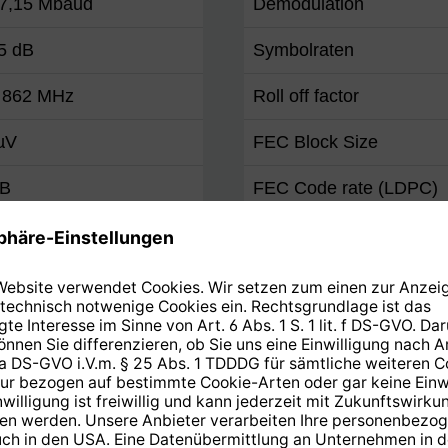
. 7,15 Mbaud
Demodulation
5 dB
Symbolraten
. 862 MHz
Roll off factor
µV
FEC Block Size
dB
FEC Code rate (LDPC)
hse
Outer coding (BCH)
 @47 MHz (-1,5dB/Okt.)
SAT-ZF-Eingang / Multis