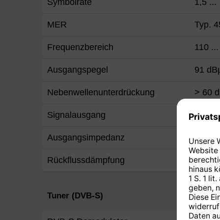
Symbolrate
1,5 ..
MER
Typ. 4
Frequenzbereich
110 ..
Ausgangspegel
91 dB
Nebenwellenunterdrückung
> 60 
Signalausgang
F-Buc
Ausgangsimpedanz
75 Ω
Rückflussdämpfung
14 dB
Tuner (DVB-S)