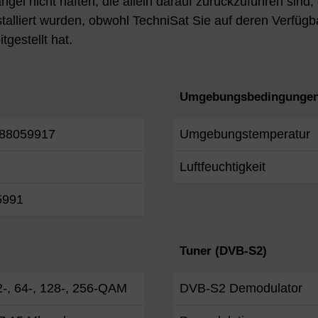
gel nicht haften, die allein darauf zurückzuführen sind,
talliert wurden, obwohl TechniSat Sie auf deren Verfügb
tgestellt hat.
Umgebungsbedingungen
88059917
Umgebungstemperatur
Luftfeuchtigkeit
5991
Tuner (DVB-S2)
2-, 64-, 128-, 256-QAM
DVB-S2 Demodulator