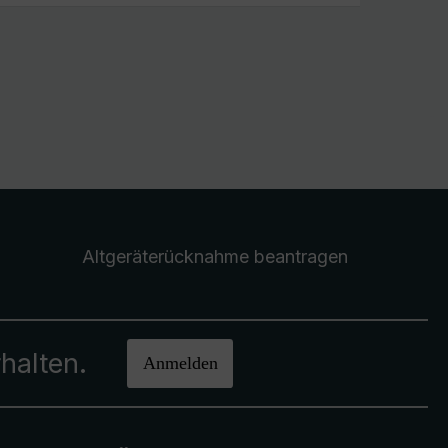
Altgeräterücknahme
beantragen
halten.
Anmelden