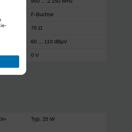
950 ... 2.150 MHz
F-Buchse
75 Ω
60 ... 110 dBµV
ung
0 V
in-
Typ. 25 W