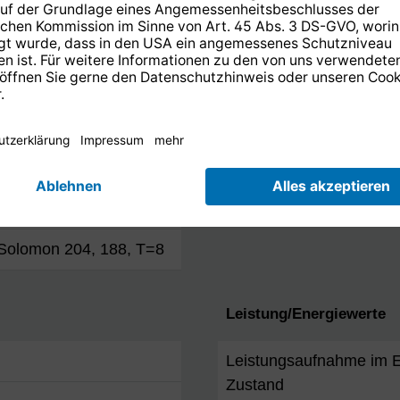
0 421
Frequenzbereich
Ein- und Ausgang
45 Mbaud
Impedanz
Eingangspegel
4, 3/4, 5/6, 6/7, 7/8
LNB Spannungsversorg
utional; l=12
Solomon 204, 188, T=8
Leistung/Energiewerte
Leistungsaufnahme im E
Zustand