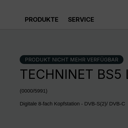
m Hauptinhalt springen
Zur Suche springen
Zur Hauptnavigation springen
PRODUKTE
SERVICE
PRODUKT NICHT MEHR VERFÜGBAR
TECHNINET BS5 L
(0000/5991)
Digitale 8-fach Kopfstation - DVB-S(2)/ DVB-C