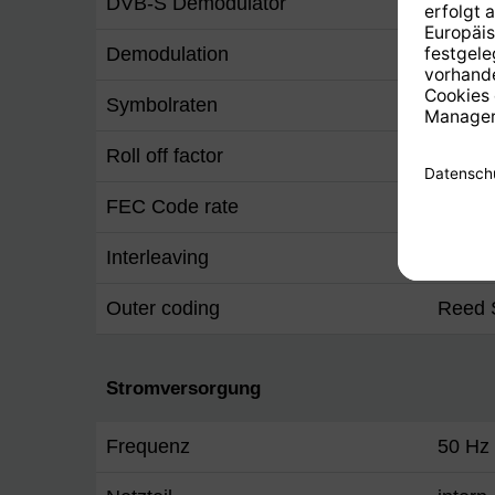
DVB-S Demodulator
EN 30
Demodulation
QPSK
Symbolraten
2 ... 
Roll off factor
0,35
FEC Code rate
1/2, 2/
Interleaving
Convol
Outer coding
Reed 
Stromversorgung
Frequenz
50 Hz