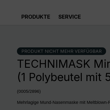
m Hauptinhalt springen
Zur Suche springen
Zur Hauptnavigation springen
PRODUKTE
SERVICE
PRODUKT NICHT MEHR VERFÜGBAR
TECHNIMASK Mini
(1 Polybeutel mit 
(0005/2896)
Mehrlagige Mund-Nasenmaske mit Meltblown-Fil