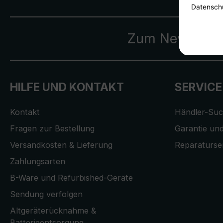
Zum Newslette
HILFE UND KONTAKT
SERVICE
Kontakt
Händler-Su
Fragen zur Bestellung
Garantie und
Versandkosten & Lieferung
Reparaturse
Zahlungsarten
B-Ware und Refurbished-Geräte
Sendung verfolgen
Altgeräterücknahme &
Batterieentsorgung