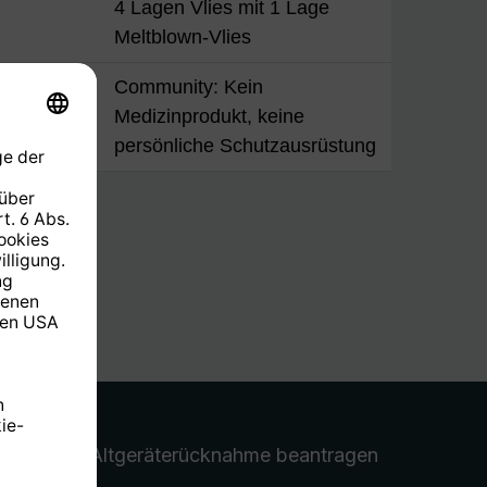
4 Lagen Vlies mit 1 Lage
Meltblown-Vlies
ung
Community: Kein
Medizinprodukt, keine
persönliche Schutzausrüstung
Altgeräterücknahme
beantragen