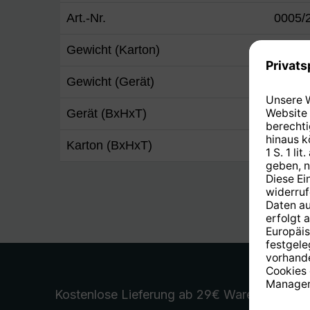
Art.-Nr.
0005/
Gewicht (Karton)
26 g
Gewicht (Gerät)
20 g
Gerät (BxHxT)
9,2 x 
Karton (BxHxT)
12,5 x
Kostenlose Lieferung
ab 29€ Warenwert