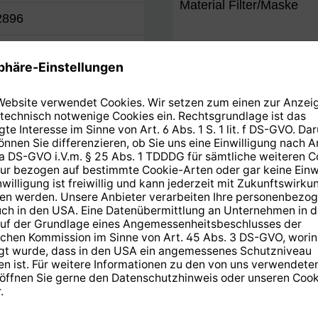
Material Filter/Maske
2896
Schutzstufe/Klassifizier
14 cm
 22,5 x 1,7 cm
14 Tage kostenlose
Rücksendung
.