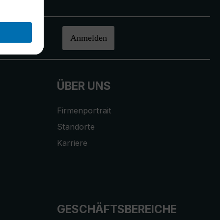
halten.
Anmelden
ÜBER UNS
Firmenportrait
Standorte
Karriere
GESCHÄFTSBEREICHE