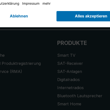
r anmelden und
10,-€ Gutschein
er
PRODUKTE
che
Smart TV
 Produktregistrierung
SAT-Receiver
rvice (RMA)
SAT-Anlagen
Digitalradios
Internetradios
Bluetooth Lautsprecher
Smart Home