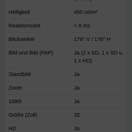
Helligkeit
450 cd/m²
Reaktionszeit
< 6 ms
Blickwinkel
178° V / 178° H
Bild und Bild (PAP)
Ja (2 x SD, 1 x SD u.
1 x HD)
Standbild
Ja
Zoom
Ja
1080i
Ja
Größe (Zoll)
32
HD
Ja