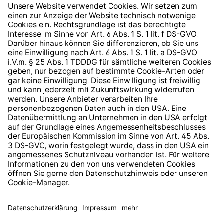
Widerrufsrecht
Hinweisgeberschutzsystem
Barrierefreiheit
* Alle Preise inkl. gesetzl. Mehrwertsteuer zzgl.
Versandkosten
und ggf. Nachnahmegebühren, wenn nicht
anders angegeben.