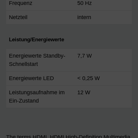
Frequenz
50 Hz
Netzteil
intern
Leistung/Energiewerte
Energiewerte Standby-
7,7 W
Schnellstart
Energiewerte LED
< 0,25 W
Leistungsaufnahme im
12 W
Ein-Zustand
The terms HDMI, HDMI High-Definition Multimedia