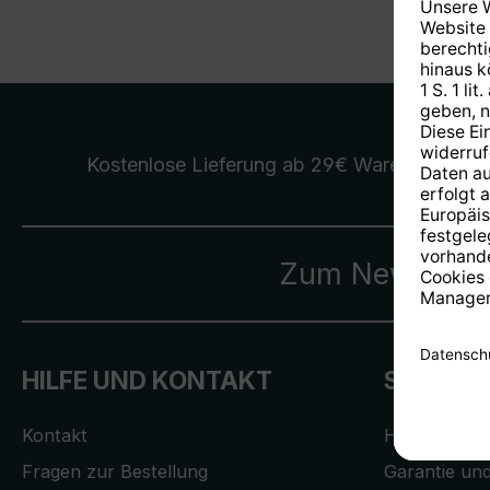
Kostenlose Lieferung
ab 29€ Warenwert
Zum Newslette
HILFE UND KONTAKT
SERVICE
Kontakt
Händler-Su
Fragen zur Bestellung
Garantie und