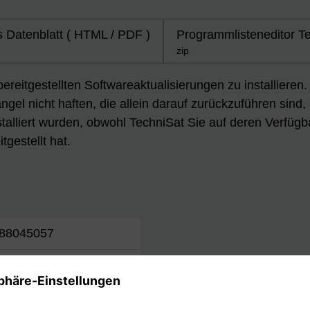
 Datenblatt ( HTML / PDF )
Programmlisteneditor Te
zip
 bereitgestellten Softwareaktualisierungen zu installiere
gel nicht haften, die allein darauf zurückzuführen sind,
talliert wurden, obwohl TechniSat Sie auf deren Verfügb
tgestellt hat.
88045057
4505