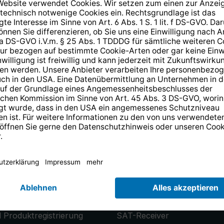
14 Tage kostenlose
Rücksendung
.
r anmelden und
10,-€ Gutschein
er
PRODUKTE
che
Smart TV
 Produktregistrierung
SAT-Receiver