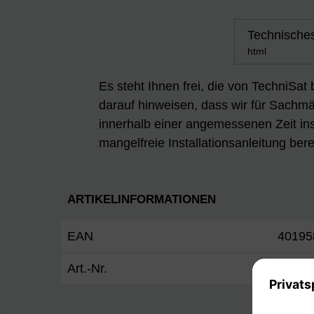
Technisches
html
Es steht Ihnen frei, die von TechniSat
darauf hinweisen, dass wir für Sachmän
innerhalb einer angemessenen Zeit ins
mangelfreie Installationsanleitung berei
ARTIKELINFORMATIONEN
EAN
40195
Art.-Nr.
0000/