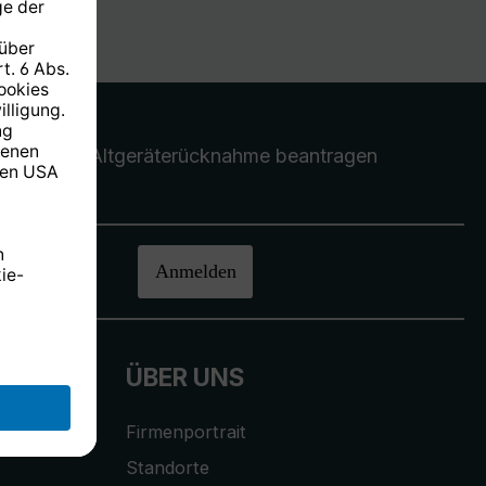
Altgeräterücknahme
beantragen
halten.
Anmelden
ÜBER UNS
Firmenportrait
Standorte