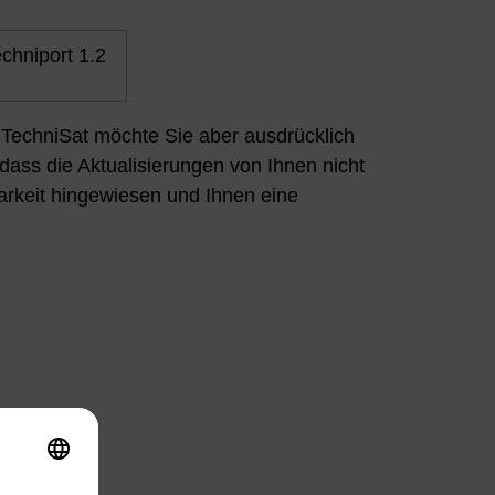
chniport 1.2
n. TechniSat möchte Sie aber ausdrücklich
 dass die Aktualisierungen von Ihnen nicht
arkeit hingewiesen und Ihnen eine