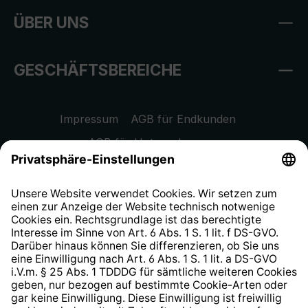
ÜBER UNS
GESCHÄFTSBEREICHE
Impressum
AGB für Endkunden
AGB für Unternehmen
Datenschutzhinweis
EU Data Act
Widerrufsrecht
Hinweisgeberschutzsystem
Barrierefreiheit