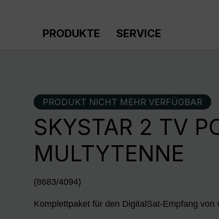
m Hauptinhalt springen
Zur Suche springen
Zur Hauptnavigation springen
PRODUKTE
SERVICE
PRODUKT NICHT MEHR VERFÜGBAR
SKYSTAR 2 TV PC
MULTYTENNE
(8683/4094)
Komplettpaket für den DigitalSat-Empfang von 