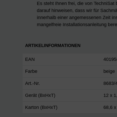
Es steht Ihnen frei, die von TechniSat
darauf hinweisen, dass wir für Sachmän
innerhalb einer angemessenen Zeit ins
mangelfreie Installationsanleitung berei
ARTIKELINFORMATIONEN
EAN
40195
Farbe
beige
Art.-Nr.
8683/
Gerät (BxHxT)
12 x 1
Karton (BxHxT)
68,6 x