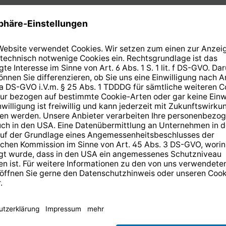
Tuner
TECHNIROUTER ready
ng)
m III
Hz
B