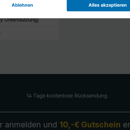
fikkarte (mit Hardware
y Unterstützung)
I
14 Tage kostenlose
Rücksendung
.
r anmelden und
10,-€ Gutschein
er