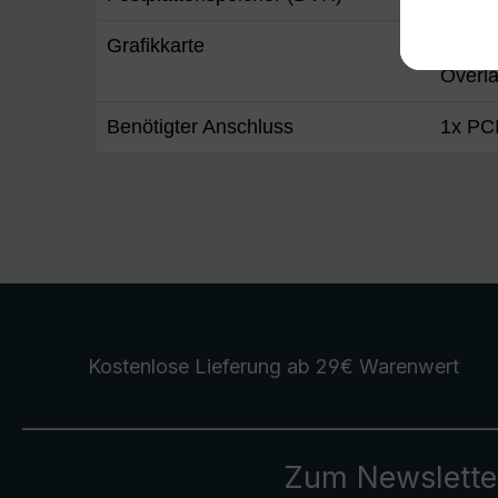
Grafikkarte
3D-Gra
Overla
Benötigter Anschluss
1x PC
Kostenlose Lieferung
ab 29€ Warenwert
Zum Newslette