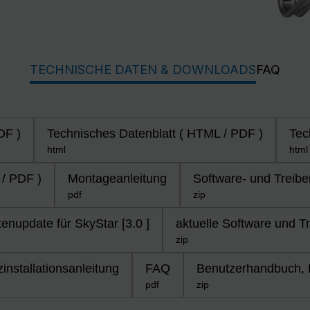
TECHNISCHE DATEN & DOWNLOADS
FAQ
DF )
Technisches Datenblatt ( HTML / PDF )
Tec
html
html
 / PDF )
Montageanleitung
Software- und Treiber
pdf
zip
nupdate für SkyStar [3.0 ]
aktuelle Software und Tr
zip
installationsanleitung
FAQ
Benutzerhandbuch,
pdf
zip