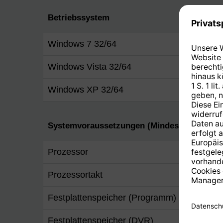
Betriebssystem
Windows 7 32/64
Ja
Windows Vista 32/64
Ja
Windows XP 32/64
Ja
Systemvoraussetzungen (Mindestanforderu
Prozessor
Pentiu
Prozessortakt
0,7 G
Festplattenspeicher (Programm)
30 M
Festplattenspeicher (DVR)
10 GB