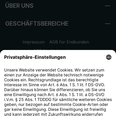
ÜBER UNS
GESCHÄFTSBEREICHE
Impressum
AGB für Endkunden
AGB für Unternehmen
Datenschutzhinweis
EU Data Act
Widerrufsrecht
Hinweisgeberschutzsystem
Barrierefreiheit