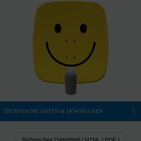
Technisches Datenblatt ( HTML / PDF )