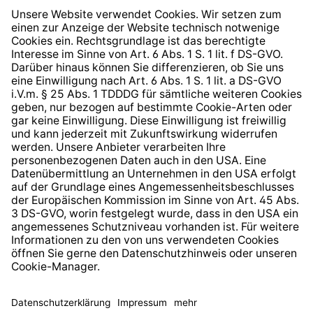
Widerrufsrecht
Hinweisgeberschutzsystem
Barrierefreiheit
* Alle Preise inkl. gesetzl. Mehrwertsteuer zzgl.
Versandkosten
und ggf. Nachnahmegebühren, wenn nicht
anders angegeben.