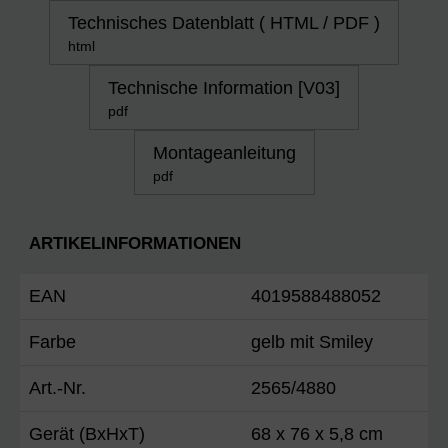
Technisches Datenblatt ( HTML / PDF )
html
Technische Information [V03]
pdf
Montageanleitung
pdf
ARTIKELINFORMATIONEN
EAN
4019588488052
Farbe
gelb mit Smiley
Art.-Nr.
2565/4880
Gerät (BxHxT)
68 x 76 x 5,8 cm