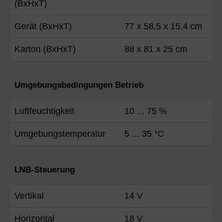
(BxHxT)
Gerät (BxHxT)
77 x 58,5 x 15,4 cm
Karton (BxHxT)
88 x 81 x 25 cm
Umgebungsbedingungen Betrieb
Luftfeuchtigkeit
10 ... 75 %
Umgebungstemperatur
5 ... 35 °C
LNB-Steuerung
Vertikal
14 V
Horizontal
18 V