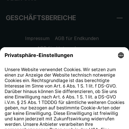
GESCHÄFTSBEREICHE
Impressum
AGB für Endkunden
AGB für Unternehmen
Datenschutzhinweis
EU Data Act
Widerrufsrecht
Hinweisgeberschutzsystem
Barrierefreiheit