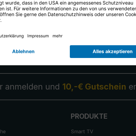
14 Tage kostenlose
Rücksendung
.
r anmelden und
10,-€ Gutschein
er
PRODUKTE
che
Smart TV