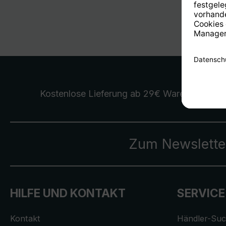
Kostenlose Lieferung
ab 29€ Warenwert
Zum Newslette
HILFE UND KONTAKT
SERVICE
Kontakt
Händler-Su