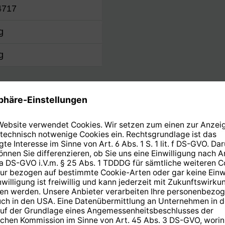
4717
g
g