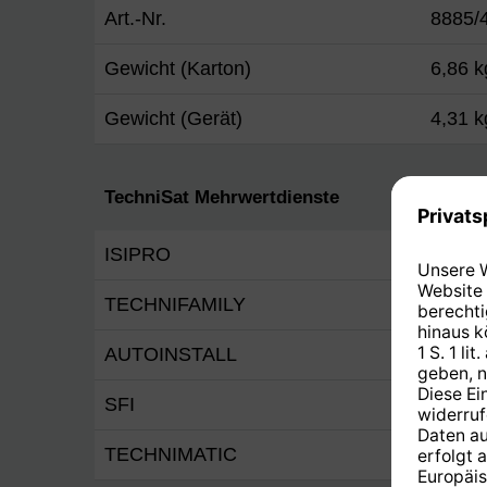
Art.-Nr.
8885/
Gewicht (Karton)
6,86 k
Gewicht (Gerät)
4,31 k
TechniSat Mehrwertdienste
ISIPRO
Ja
TECHNIFAMILY
Ja
AUTOINSTALL
Ja
SFI
Ja
TECHNIMATIC
Ja