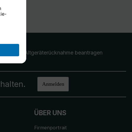
Altgeräterücknahme
beantragen
halten.
Anmelden
ÜBER UNS
Firmenportrait