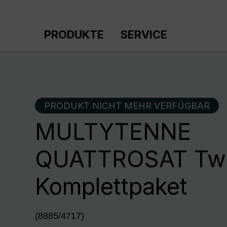
m Hauptinhalt springen
Zur Suche springen
Zur Hauptnavigation springen
PRODUKTE
SERVICE
PRODUKT NICHT MEHR VERFÜGBAR
MULTYTENNE
QUATTROSAT Twi
Komplettpaket
(8885/4717)