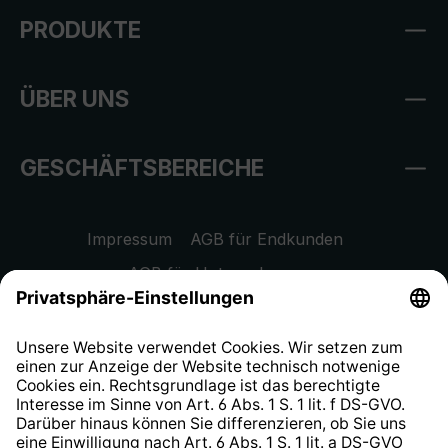
PRODUKTE
ÜBER UNS
GESCHÄFTSBEREICHE
Impressum
AGB für Endkunden
AGB für Unternehmen
Datenschutzhinweis
EU Data Act
Widerrufsrecht
Hinweisgeberschutzsystem
Barrierefreiheit