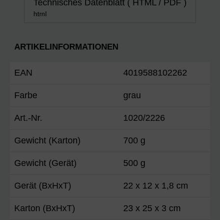
Technisches Datenblatt ( HTML / PDF )
html
ARTIKELINFORMATIONEN
EAN
4019588102262
Farbe
grau
Art.-Nr.
1020/2226
Gewicht (Karton)
700 g
Gewicht (Gerät)
500 g
Gerät (BxHxT)
22 x 12 x 1,8 cm
Karton (BxHxT)
23 x 25 x 3 cm