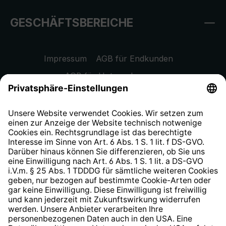
GESCHÄFTSBEREICHE
Impressum
AGB für Endkunden
AGB für Unternehmen
Datenschutzhinweis
EU Data Act
Widerrufsrecht
Hinweisgeberschutzsystem
Barrierefreiheit